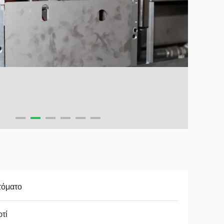
τόματο
τί