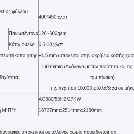
γεθος φύλλου
400*450 χλστ
Πανωσέντονο
120~600gsm
Κάτω φύλλο
0,5-10 χλστ
 πλαστικοποίησης
±1,5 mm (υπόκειται στην ακρίβεια κοπής χαρ
150 m/min (Ανάλογα με την ποιότητα και τι
Ταχύτητα
του πίνακα)
π.χ. περίπου 10.000 φύλλα/ώρα σε μή
AC380/50HZ/27KW
η Μ*Π*Υ
16727mmx2514mmx2180mm
διαγραφές υπόκεινται σε αλλαγές χωρίς προειδοποίηση