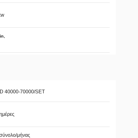
kw
,
in
D 40000-70000/SET
ημέρες
 σύνολο/μήνας