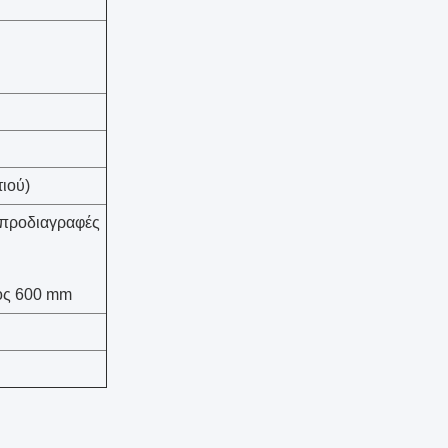
τιού)
ς προδιαγραφές
κος 600 mm