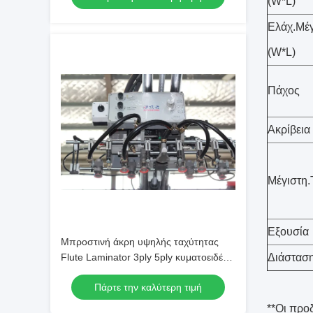
(W*L)
Ελάχ.Μέ
(W*L)
Πάχος
Ακρίβεια
Μέγιστη.
Εξουσία
Μπροστινή άκρη υψηλής ταχύτητας
Flute Laminator 3ply 5ply κυματοειδές
Διάστασ
μηχάνημα πλαστικοποίησης
Πάρτε την καλύτερη τιμή
**Οι προ