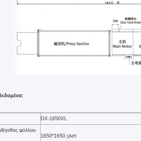
δεδομένα:
DX-1650XL
.Μέγεθος φύλλου
1650*1650 χλστ