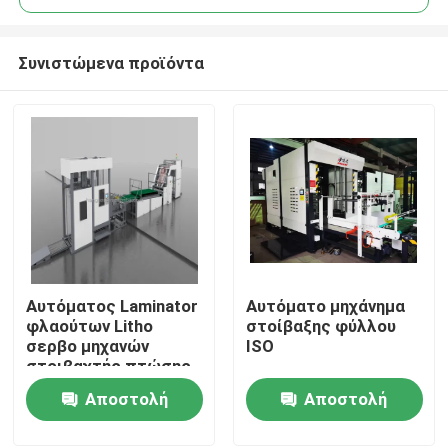
Συνιστώμενα προϊόντα
Αυτόματος Laminator
Αυτόματο μηχάνημα
Σπίτι
φλαούτων Litho
στοίβαξης φύλλου
σερβο μηχανών
ISO
στοιβαχτής πτώσης
Προϊόντα
κτυπήματος μηχανών
Αποστολή
Αποστολή
ερώτησης
ερώτησης
Σχετικά με εμάς