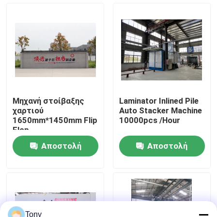
περιοδεία στο εργοστάσιο
Έλεγχος ποιότητας
Επικοινωνήστε μαζί μας
Μηχανή στοίβαξης
Laminator Inlined Pile
χαρτιού
Auto Stacker Machine
Ειδήσεις
1650mm*1450mm Flip
10000pcs /Hour
Flop
Αποστολή
Αποστολή
Υποθέσεις
ερώτησης
ερώτησης
Ζητήστε μια προσφορά
Laminator φλαούτων μηχανή
Tony