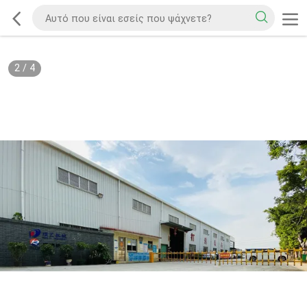
2
/
4