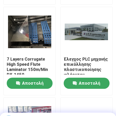
ερώτησης
ερώτησης
περιοδεία στο εργοστάσιο
Έλεγχος ποιότητας
Επικοινωνήστε μαζί μας
7 Layers Corrugate
Έλεγχος PLC μηχανής
Ειδήσεις
High Speed ​​Flute
επικόλλησης
Laminator 150m/Min
πλαστικοποίησης
DX-1450
φλάουτου
1650mmx1650mm
Υποθέσεις
Αποστολή
Αποστολή
ερώτησης
ερώτησης
Ζητήστε μια προσφορά
Laminator φλαούτων μηχανή