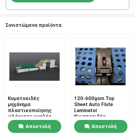
Συνιστώμενα προϊόντα
Σπίτι
Κυματοειδές
120-600gsm Top
μηχάνημα
Sheet Auto Flute
πλαστικοποίησης
Laminator
Προϊόντα
φλάουτου υψηλής
Κυματοειδές
ταχύτητας
μηχάνημα Laminator
Αποστολή
Αποστολή
1450mm*1450mm DX-
CE
Σχετικά με εμάς
1450