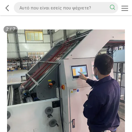
2
/
7