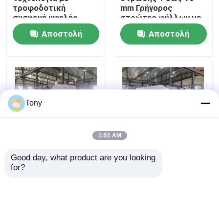
τροφοδοτική
mm Γρήγορος
συσκευή υψηλής
στρώτης φύλλων με
ταχύτητας με
φλάουτο με
περιοδεία στο εργοστάσιο
Αποστολή
Αποστολή
φλάουτα laminator με
προαιρετικό
πίσω τροφοδοτική
τροφοδοτικό
ερώτησης
ερώτησης
συσκευή που έχει
κορυφής που
Έλεγχος ποιότητας
σχεδιαστεί για τη
παρέχει χειρισμό
βελτίωση της
φύλλων
ταχύτητας
Επικοινωνήστε μαζί μας
τοιχοποίησης και σε
Tony
συσκευασία από
κουτιά
Ειδήσεις
1:51 AM
Υποθέσεις
Good day, what product are you looking 
Συσκευή
Χάρτινο υλικό
for?
λαμινοποίησης με
μεμβράνης Υψηλής
γρήγορη φλάουτα με
ταχύτητας φλάουτο
Ζητήστε μια προσφορά
υψηλής ταχύτητας,
λαμινατήρα με πάχος
κατάλληλη για την
λαμιναρισμού 1 έως
Αποστολή
Αποστολή
επεξεργασία
10 mm και τύπου
Laminator φλαούτων μηχανή
κυματοειδούς
συσκευασίας