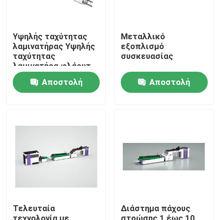
Υψηλής ταχύτητας
Μεταλλικό
λαμινατήρας Υψηλής
εξοπλισμό
ταχύτητας
συσκευασίας
λαμινατήρα φλάουτ
Χαρτοπετρώματος
Αποστολή
Αποστολή
υλικού μεμβράνης
Εξοπλισμός για
ερώτησης
ερώτησης
διαδικασίες
λαμιναρίσματος
κυματοειδούς
χαρτιού
Σπίτι
Προϊόντα
Τελευταία
Διάστημα πάχους
Σχετικά με εμάς
τεχνολογία με
στρώσης 1 έως 10