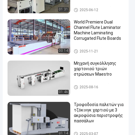
εξοπλισμό
Πλαστικοποιητής φλάουτου
01:31
2025-06-12
υψηλής ταχύτητας
World Premiere Dual
Channel Flute Laminator
Machine Laminating
Corrugated Flute Boards
Laminator φλαούτων μηχανή
00:14
2025-11-21
Μηχανή συγκόλλησης
χαρτονιού τριών
στρώσεων Maestro
Laminator χαρτονιού
2025-08-16
01:46
Τροφοδοσία παλετών για
τζόκινγκ χαρτιού με 3
ακροφύσια περιστροφής
πασσάλων
Μηχάνημα Turner πασσάλων
01:14
2025-03-07