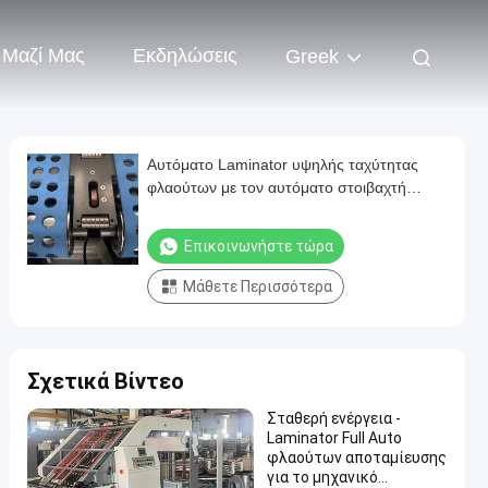
 Μαζί Μας
Εκδηλώσεις
Greek
Αυτόματο Laminator υψηλής ταχύτητας
φλαούτων με τον αυτόματο στοιβαχτή
πτώσης κτυπήματος
Επικοινωνήστε τώρα
Μάθετε Περισσότερα
Σχετικά Βίντεο
Σταθερή ενέργεια -
Laminator Full Auto
φλαούτων αποταμίευσης
για το μηχανικό