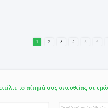
1
2
3
4
5
6
Στείλτε το αίτημά σας απευθείας σε εμά