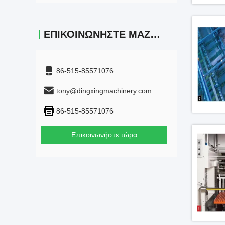
ΕΠΙΚΟΙΝΩΝΉΣΤΕ ΜΑΖΊ ΜΑΣ
86-515-85571076
tony@dingxingmachinery.com
86-515-85571076
Επικοινωνήστε τώρα