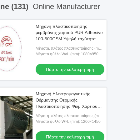
ne (131)
Online Manufacturer
Μηχανή πλαστικοποίησης
μεμβράνης χαρτιού PUR Adhesive
100-500GSM Υψηλή ταχύτητα
Μέγιστη. πλάτος πλαστικοποίησης (mm):
1080
Μέγιστο φύλλο W×L (mm): 1080×950
Πάρτε την καλύτερη τιμή
Μηχανή Ηλεκτρομαγνητικής
Θέρμανσης Θερμικής
Πλαστικοποίησης Φιλμ Χαρτιού
70m/Min
Μέγιστη. πλάτος πλαστικοποίησης (mm):
1200
Μέγιστο φύλλο W×L (mm): 1200×1450
Πάρτε την καλύτερη τιμή