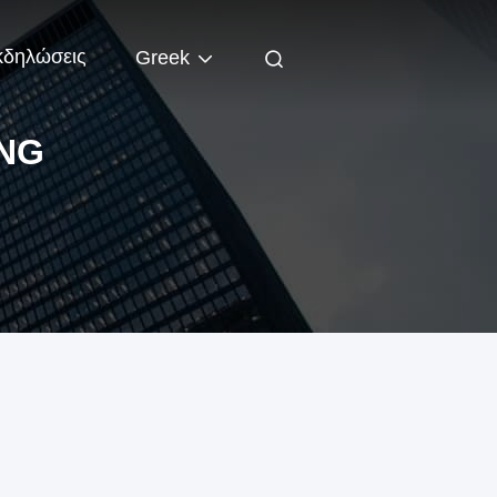
κδηλώσεις
Greek
ING