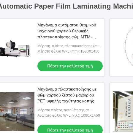
Automatic Paper Film Laminating Machi
Μηχάνημα αυτόματου θερμικού
μαχαιριού χαρτιού θερμικής
πλαστικοποίησης φιλμ MTM-
145E4
Μέγιστη. πλάτος πλαστικοποίησης (mm):
1080
Μέγιστο φύλλο W×L (mm): 1080Χ1450
Πάρτε την καλύτερη τιμή
Μηχάνημα πλαστικοποίησης με
φιλμ χαρτιού ζεστού μαχαιριού
PET υψηλής ταχύτητας κοπής
Μέγιστο πλάτος τοποθέτησης σε
στρώματα (χιλ.): 1080
Ανώτατο φύλλο W×L (χιλ.): 1080X1450
Πάρτε την καλύτερη τιμή