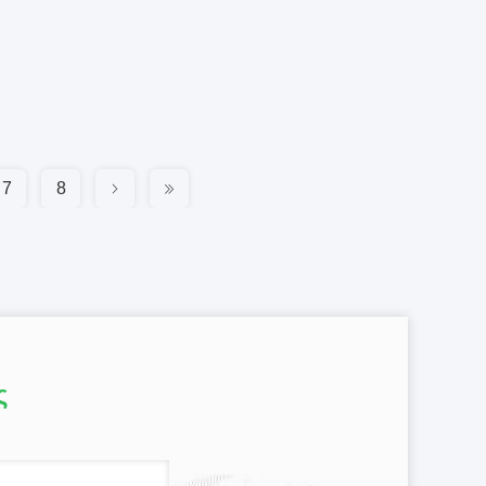
7
8
ς