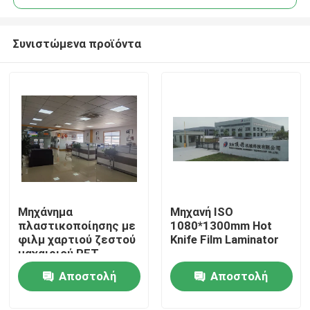
Συνιστώμενα προϊόντα
Μηχάνημα
Μηχανή ISO
Σπίτι
πλαστικοποίησης με
1080*1300mm Hot
φιλμ χαρτιού ζεστού
Knife Film Laminator
μαχαιριού PET
Προϊόντα
υψηλής ταχύτητας
Αποστολή
Αποστολή
κοπής
ερώτησης
ερώτησης
Σχετικά με εμάς