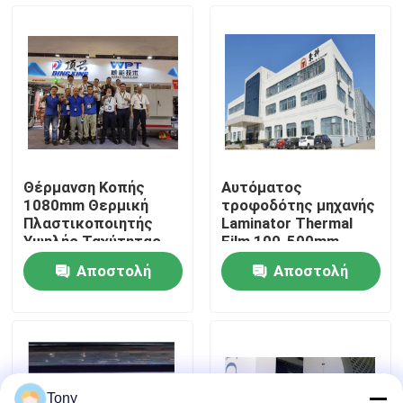
περιοδεία στο εργοστάσιο
Έλεγχος ποιότητας
Επικοινωνήστε μαζί μας
Θέρμανση Κοπής
Αυτόματος
1080mm Θερμική
τροφοδότης μηχανής
Ειδήσεις
Πλαστικοποιητής
Laminator Thermal
Υψηλής Ταχύτητας
Film 100-500mm
Αποστολή
Αποστολή
Υποθέσεις
ερώτησης
ερώτησης
Ζητήστε μια προσφορά
Laminator φλαούτων μηχανή
Tony