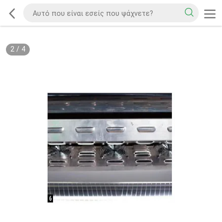
2
/
4