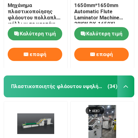
Μηχάνημα
1650mm*1650mm
πλαστικοποίησης
Automatic Flute
φλάουτου πολλαπλών
Laminator Machine
φύλλων σε χαρτόνι
28KW DX-1650XL
DX-1450
Καλύτερη τιμή
Καλύτερη τιμή
επαφή
επαφή
Πλαστικοποιητής φλάουτου υψηλής ταχύτητας
(34)