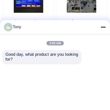
Μηχάνημα αυτόματης
Μηχανή
πλαστικοποίησης
πλαστικοποίησης
Tony
φλάουτου
από κυματοειδές
συνδυασμού δύο
χαρτόνι
φλάουτων 5000pcs/H
1650*1450mm 5 Ply
3:05 AM
Καλύτερη τιμή
Καλύτερη τιμή
DW-1650
Flute Laminator
Good day, what product are you looking 
for?
επαφή
επαφή
Δείτε περισσότερων
Αρχική Σελίδα
Περίπου εμείς
επαφή
Desktop Site
Sitemap
Πολιτική απορρήτου