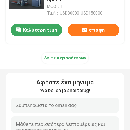
MOQ：1
Τιμή：USD80000-USD150000
Πλαστικοποιητής φλάουτου υψηλής ταχύτητας
Καλύτερη τιμή
επαφή
μηχανή τοποθέτησης σε στρώματα χαρτονιού
Αυτόματο Laminator φλαούτων
Δείτε περισσότερων
laminator φλαούτων 5 πτυχών
Αφήστε ένα μήνυμα
μηχανή φακέλλων gluer
We bellen je snel terug!
Μηχανή αυτόματης στοίβαξης
Μηχάνημα Turner πασσάλων