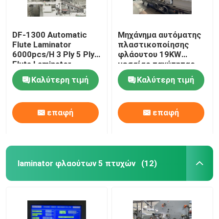
DF-1300 Automatic
Μηχάνημα αυτόματης
Flute Laminator
πλαστικοποίησης
6000pcs/H 3 Ply 5 Ply
φλάουτου 19KW
Flute Laminator
μεσαίας ταχύτητας
DF-1650L
Καλύτερη τιμή
Καλύτερη τιμή
επαφή
επαφή
laminator φλαούτων 5 πτυχών
(12)