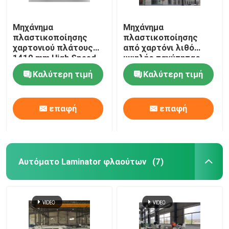
Μηχάνημα
Μηχάνημα
πλαστικοποίησης
πλαστικοποίησης
χαρτονιού πλάτους
από χαρτόνι λιθό
1410 mm High Speed ​​
υψηλής ταχύτητας
DX-1410
150 τμχ/Min DX-1207
Καλύτερη τιμή
Καλύτερη τιμή
επαφή
επαφή
Αυτόματο Laminator φλαούτων
(7)