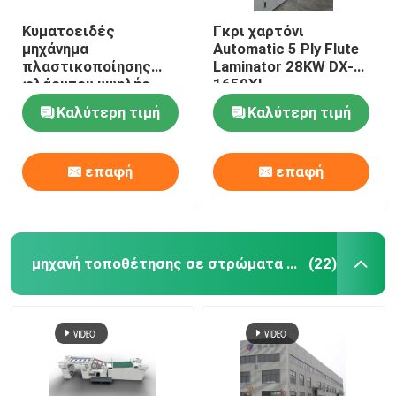
Κυματοειδές
Γκρι χαρτόνι
μηχάνημα
Automatic 5 Ply Flute
πλαστικοποίησης
Laminator 28KW DX-
φλάουτου υψηλής
1650XL
ταχύτητας
Καλύτερη τιμή
Καλύτερη τιμή
1450mm*1450mm DX-
1450
επαφή
επαφή
μηχανή τοποθέτησης σε στρώματα χαρτονιού
(22)