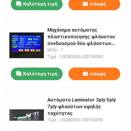
Καλύτερη τιμή
επαφή
Μηχάνημα αυτόματης
πλαστικοποίησης φλάουτου
συνδυασμού δύο φλάουτων
5000pcs/H DW-1650
MOQ：1
Τιμή：USD80000-USD150000
Καλύτερη τιμή
επαφή
Αυτόματο Laminator 3ply 5ply
7ply φλαούτων υψηλής
ταχύτητας
Τιμή：USD80000-USD150000