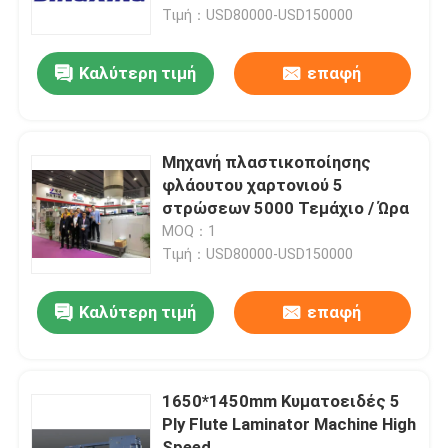
Τιμή：USD80000-USD150000
περιοδεία στο εργοστάσιο
Καλύτερη τιμή
επαφή
Έλεγχος ποιότητας
Μηχανή πλαστικοποίησης
Επικοινωνήστε μαζί μας
φλάουτου χαρτονιού 5
στρώσεων 5000 Τεμάχιο / Ώρα
MOQ：1
Ειδήσεις
Τιμή：USD80000-USD150000
Υποθέσεις
Καλύτερη τιμή
επαφή
Ζητήστε μια προσφορά
1650*1450mm Κυματοειδές 5
Ply Flute Laminator Machine High
Laminator φλαούτων μηχανή
Speed