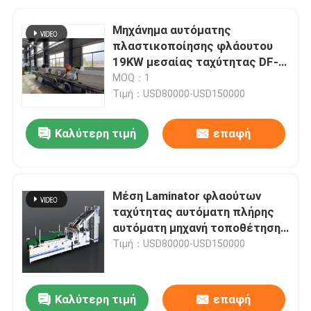
Μηχάνημα αυτόματης
πλαστικοποίησης φλάουτου
19KW μεσαίας ταχύτητας DF-
1650L
MOQ：1
Τιμή：USD80000-USD150000
Καλύτερη τιμή
επαφή
Μέση Laminator φλαούτων
ταχύτητας αυτόματη πλήρης
αυτόματη μηχανή τοποθέτησης
σε στρώματα φλαούτων
Τιμή：USD80000-USD150000
Καλύτερη τιμή
επαφή