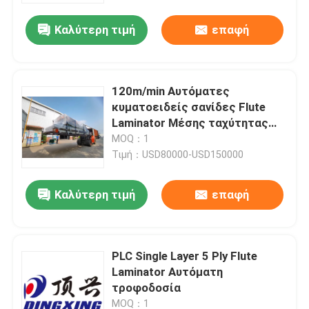
Καλύτερη τιμή
επαφή
120m/min Αυτόματες
κυματοειδείς σανίδες Flute
Laminator Μέσης ταχύτητας
DF-1450S
MOQ：1
Τιμή：USD80000-USD150000
Καλύτερη τιμή
επαφή
Σπίτι
PLC Single Layer 5 Ply Flute
Προϊόντα
Laminator Αυτόματη
τροφοδοσία
Σχετικά με εμάς
MOQ：1