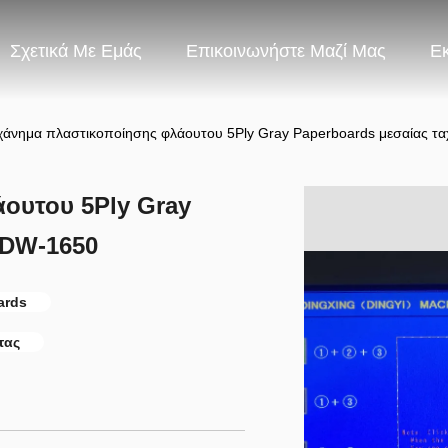
Σχετικά Με Εμάς
Επικοινωνήστε Μαζί Μας
Ε
άνημα πλαστικοποίησης φλάουτου 5Ply Gray Paperboards μεσαίας τ
ουτου 5Ply Gray
 DW-1650
ards
τας