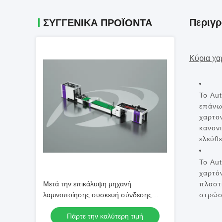
Περιγρ
ΣΥΓΓΕΝΙΚΆ ΠΡΟΪΌΝΤΑ
Κύρια χα
Το Aut
επάνω
χαρτο
κανον
ελεύθε
Το Au
χαρτό
Μετά την επικάλυψη μηχανή
πλαστι
λαμινοποίησης συσκευή σύνδεσης
στρώσ
φύλλων από χαρτόνι αυτόματος
Πάρτε την καλύτερη τιμή
λαμινοποιητής φλάουτας βελτιώνει την