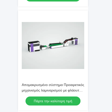
ταχύτητα και την ακρίβεια της
παραγωγής
Απομακρυσμένο σύστημα Προαιρετικός
μηχανισμός λαμιναρισμού με φλάουτο
Μεγέθος 8800 2350 1700 mm
Πάρτε την καλύτερη τιμή
Σχεδιασμένος για συνεπή λαμινάρισμα