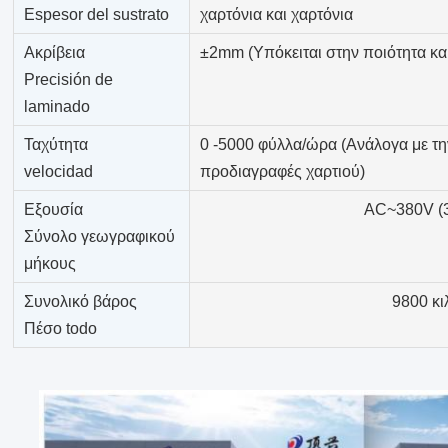
Espesor del sustrato
χαρτόνια και χαρτόνια
Ακρίβεια
±2mm (Υπόκειται στην ποιότητα και
Precisión de
laminado
Ταχύτητα
0 -5000 φύλλα/ώρα (Ανάλογα με την
velocidad
προδιαγραφές χαρτιού)
Εξουσία
AC~380V (
Σύνολο γεωγραφικού
μήκους
Συνολικό βάρος
9800 κι
Πέσο todo