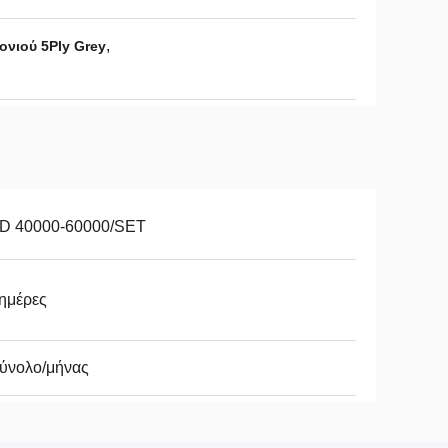
,
νιού 5Ply Grey
D 40000-60000/SET
ημέρες
σύνολο/μήνας