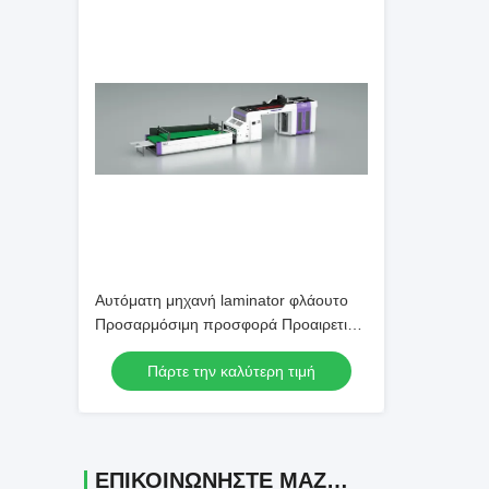
Αυτόματη μηχανή laminator φλάουτο
Προσαρμόσιμη προσφορά Προαιρετικό
σύστημα εξ αποστάσεως Ιδανικό για
Πάρτε την καλύτερη τιμή
αυτοματοποιημένες διαδικασίες
συσκευασίας
ΕΠΙΚΟΙΝΩΝΉΣΤΕ ΜΑΖΊ ΜΑΣ