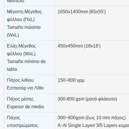
Μοντέλο
Μέγιστη.Μέγεθος
1650x1400mm (65x55')
φύλλου (ΠxL)
Tamaño máximo
(WxL)
Ελάχ.Μέγεθος
450x450mm (18x18')
φύλλου (WxL)
Tamaño mínimo de
tabla
Πάχος λιθίου
150~800 γρμ
Εσπεσόρ ντε Λίθο
Πάχος μέσης
300-800 gsm (μονό φλάουτο)
Espesor de medio
Πάχος
300~800gsm (έως 10 mm πάχος)
υποστρώματος
A~N Single Layer/ 3/5 Layers κυματ