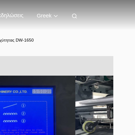
κδηλώσεις
Greek
αχύτητας DW-1650