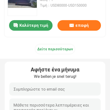
Τιμή：USD80000-USD150000
Πλαστικοποιητής φλάουτου υψηλής ταχύτητας
Καλύτερη τιμή
επαφή
μηχανή τοποθέτησης σε στρώματα χαρτονιού
Αυτόματο Laminator φλαούτων
Δείτε περισσότερων
laminator φλαούτων 5 πτυχών
Αφήστε ένα μήνυμα
μηχανή φακέλλων gluer
We bellen je snel terug!
Μηχανή αυτόματης στοίβαξης
Μηχάνημα Turner πασσάλων