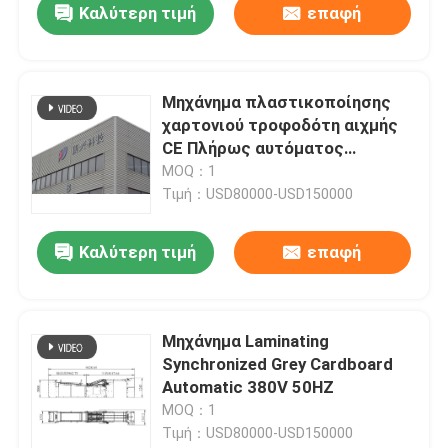
Καλύτερη τιμή
επαφή
Μηχάνημα πλαστικοποίησης
χαρτονιού τροφοδότη αιχμής
CE Πλήρως αυτόματος
πλαστικοποιητής
MOQ：1
Τιμή：USD80000-USD150000
Καλύτερη τιμή
επαφή
Μηχάνημα Laminating
Synchronized Grey Cardboard
Automatic 380V 50HZ
MOQ：1
Τιμή：USD80000-USD150000