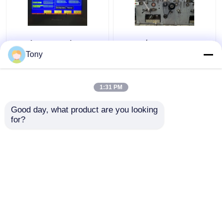
Μηχάνημα αυτόματης
Μηχανή
πλαστικοποίησης
πλαστικοποίησης
Tony
φλάουτου
από κυματοειδές
συνδυασμού δύο
χαρτόνι
φλάουτων 5000pcs/H
1650*1450mm 5 Ply
1:31 PM
Καλύτερη τιμή
Καλύτερη τιμή
DW-1650
Flute Laminator
Good day, what product are you looking 
for?
επαφή
επαφή
Δείτε περισσότερων
Αρχική Σελίδα
Περίπου εμείς
επαφή
Desktop Site
Sitemap
Πολιτική απορρήτου