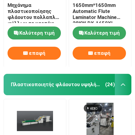
Μηχάνημα
1650mm*1650mm
πλαστικοποίησης
Automatic Flute
φλάουτου πολλαπλών
Laminator Machine
φύλλων σε χαρτόνι
28KW DX-1650XL
DX-1450
Καλύτερη τιμή
Καλύτερη τιμή
επαφή
επαφή
Πλαστικοποιητής φλάουτου υψηλής ταχύτητας
(24)