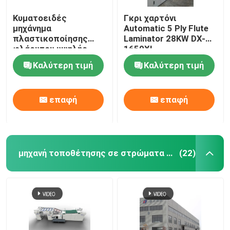
Κυματοειδές
Γκρι χαρτόνι
μηχάνημα
Automatic 5 Ply Flute
πλαστικοποίησης
Laminator 28KW DX-
φλάουτου υψηλής
1650XL
ταχύτητας
Καλύτερη τιμή
Καλύτερη τιμή
1450mm*1450mm DX-
1450
επαφή
επαφή
μηχανή τοποθέτησης σε στρώματα χαρτονιού
(22)