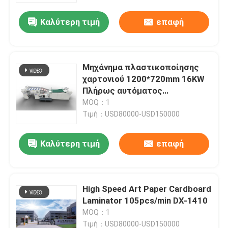
Καλύτερη τιμή
επαφή
Μηχάνημα πλαστικοποίησης
χαρτονιού 1200*720mm 16KW
Πλήρως αυτόματος
πλαστικοποιητής
MOQ：1
Τιμή：USD80000-USD150000
Καλύτερη τιμή
επαφή
Σπίτι
High Speed ​​Art Paper Cardboard
Προϊόντα
Laminator 105pcs/min DX-1410
MOQ：1
Σχετικά με εμάς
Τιμή：USD80000-USD150000