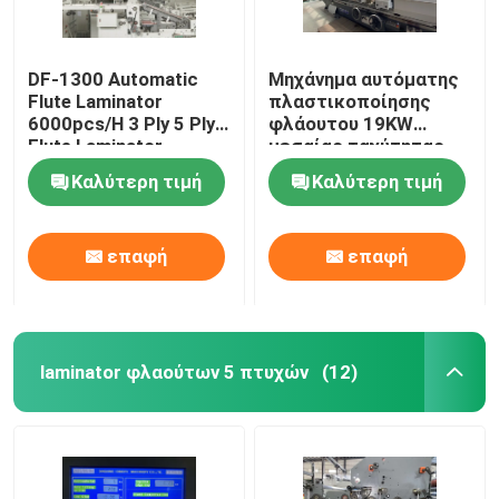
DF-1300 Automatic
Μηχάνημα αυτόματης
Flute Laminator
πλαστικοποίησης
6000pcs/H 3 Ply 5 Ply
φλάουτου 19KW
Flute Laminator
μεσαίας ταχύτητας
DF-1650L
Καλύτερη τιμή
Καλύτερη τιμή
επαφή
επαφή
laminator φλαούτων 5 πτυχών
(12)