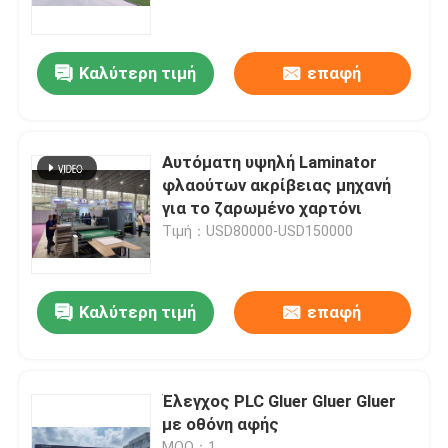
περιοδεία στο εργοστάσιο
Καλύτερη τιμή
επαφή
Έλεγχος ποιότητας
Αυτόματη υψηλή Laminator
Επικοινωνήστε μαζί μας
φλαούτων ακρίβειας μηχανή
για το ζαρωμένο χαρτόνι
Τιμή：USD80000-USD150000
Ειδήσεις
Υποθέσεις
Καλύτερη τιμή
επαφή
Ζητήστε μια προσφορά
Έλεγχος PLC Gluer Gluer Gluer
με οθόνη αφής
Laminator φλαούτων μηχανή
MOQ：1