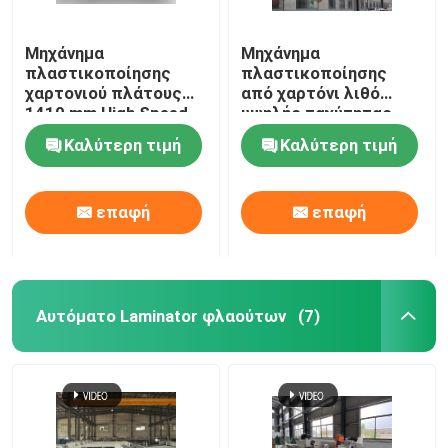
Μηχάνημα
Μηχάνημα
πλαστικοποίησης
πλαστικοποίησης
χαρτονιού πλάτους
από χαρτόνι λιθό
1410 mm High Speed ​​
υψηλής ταχύτητας
DX-1410
150 τμχ/Min DX-1207
Καλύτερη τιμή
Καλύτερη τιμή
επαφή
επαφή
Αυτόματο Laminator φλαούτων
(7)