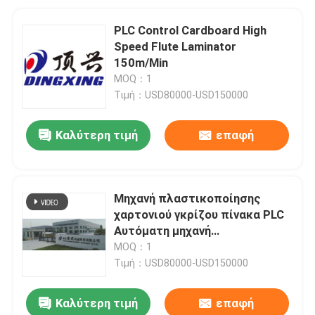
PLC Control Cardboard High
Speed ​​Flute Laminator
150m/Min
MOQ：1
Τιμή：USD80000-USD150000
Καλύτερη τιμή
επαφή
Μηχανή πλαστικοποίησης
χαρτονιού γκρίζου πίνακα PLC
Αυτόματη μηχανή
πλαστικοποίησης
MOQ：1
Τιμή：USD80000-USD150000
Καλύτερη τιμή
επαφή