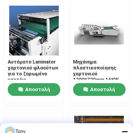
περιοδεία στο εργοστάσιο
Έλεγχος ποιότητας
Επικοινωνήστε μαζί μας
Αυτόματο Laminator
Μηχάνημα
χαρτονιού φλαούτων
πλαστικοποίησης
Ειδήσεις
για το ζαρωμένο
χαρτονιού
χαρτόνι
1200*720mm 16KW
Πλήρως αυτόματος
Αποστολή
Αποστολή
πλαστικοποιητής
Υποθέσεις
ερώτησης
ερώτησης
Ζητήστε μια προσφορά
Laminator φλαούτων μηχανή
Tony