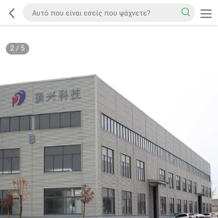
2
/
5