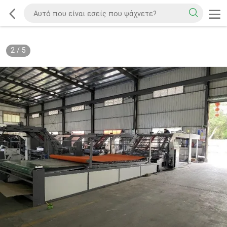
2
/
5