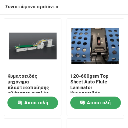
Συνιστώμενα προϊόντα
Κυματοειδές
120-600gsm Top
μηχάνημα
Sheet Auto Flute
πλαστικοποίησης
Laminator
Σπίτι
φλάουτου υψηλής
Κυματοειδές
ταχύτητας
μηχάνημα Laminator
Αποστολή
Αποστολή
1450mm*1450mm DX-
CE
Προϊόντα
1450
ερώτησης
ερώτησης
Σχετικά με εμάς