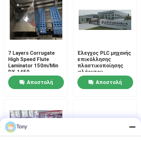
περιοδεία στο εργοστάσιο
Έλεγχος ποιότητας
7 Layers Corrugate
Έλεγχος PLC μηχανής
Επικοινωνήστε μαζί μας
High Speed ​​Flute
επικόλλησης
Laminator 150m/Min
πλαστικοποίησης
DX-1450
φλάουτου
Ειδήσεις
1650mmx1650mm
Αποστολή
Αποστολή
ερώτησης
ερώτησης
Υποθέσεις
Ζητήστε μια προσφορά
Tony
Laminator φλαούτων μηχανή