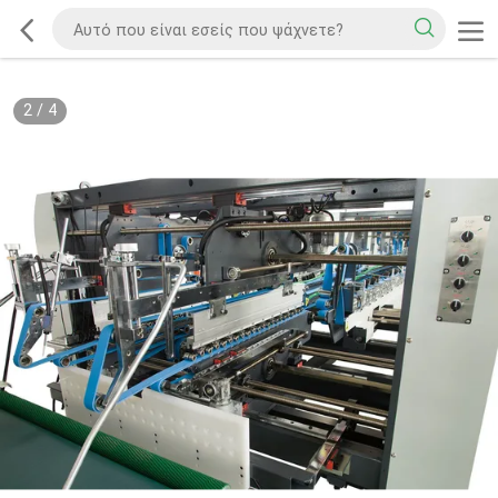
2
/
4