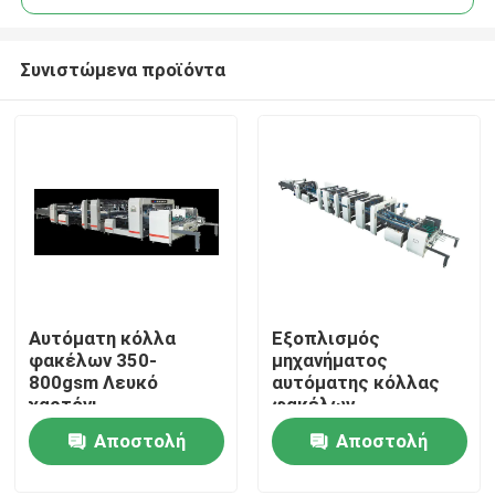
Συνιστώμενα προϊόντα
Αυτόματη κόλλα
Εξοπλισμός
Σπίτι
φακέλων 350-
μηχανήματος
800gsm Λευκό
αυτόματης κόλλας
χαρτόνι
φακέλων
Προϊόντα
ενσωματωμένος με
Αποστολή
Αποστολή
σαρωτή
ερώτησης
ερώτησης
Σχετικά με εμάς