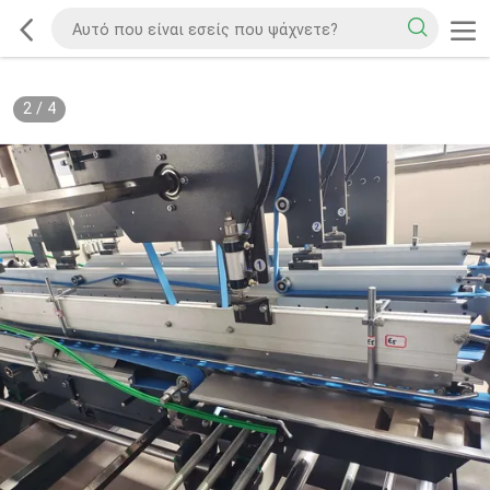
2
/
4