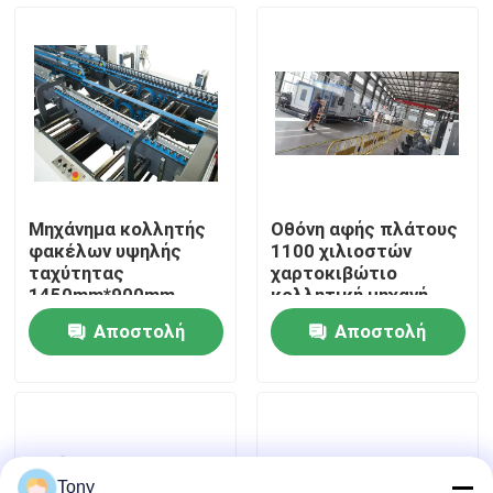
περιοδεία στο εργοστάσιο
Έλεγχος ποιότητας
Επικοινωνήστε μαζί μας
Μηχάνημα κολλητής
Οθόνη αφής πλάτους
φακέλων υψηλής
1100 χιλιοστών
Ειδήσεις
ταχύτητας
χαρτοκιβώτιο
1450mm*900mm
κολλητική μηχανή
250m/min
χαμηλού θορύβου
Αποστολή
Αποστολή
Υποθέσεις
ερώτησης
ερώτησης
Ζητήστε μια προσφορά
Laminator φλαούτων μηχανή
Tony