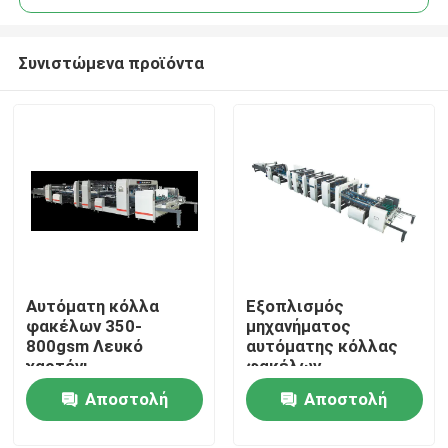
Συνιστώμενα προϊόντα
Αυτόματη κόλλα
Εξοπλισμός
Σπίτι
φακέλων 350-
μηχανήματος
800gsm Λευκό
αυτόματης κόλλας
χαρτόνι
φακέλων
Προϊόντα
ενσωματωμένος με
Αποστολή
Αποστολή
σαρωτή
ερώτησης
ερώτησης
Σχετικά με εμάς