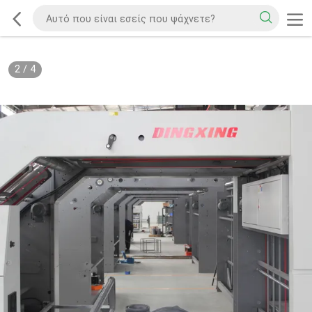
2
/
4