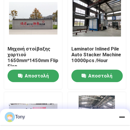
περιοδεία στο εργοστάσιο
Έλεγχος ποιότητας
Μηχανή στοίβαξης
Laminator Inlined Pile
Επικοινωνήστε μαζί μας
χαρτιού
Auto Stacker Machine
1650mm*1450mm Flip
10000pcs /Hour
Flop
Ειδήσεις
Αποστολή
Αποστολή
ερώτησης
ερώτησης
Υποθέσεις
Ζητήστε μια προσφορά
Tony
Laminator φλαούτων μηχανή