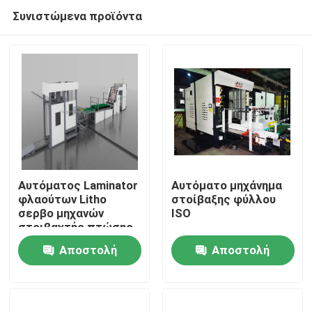
Συνιστώμενα προϊόντα
Αυτόματος Laminator
Αυτόματο μηχάνημα
φλαούτων Litho
στοίβαξης φύλλου
σερβο μηχανών
ISO
Σπίτι
στοιβαχτής πτώσης
κτυπήματος μηχανών
Αποστολή
Αποστολή
Προϊόντα
ερώτησης
ερώτησης
Σχετικά με εμάς