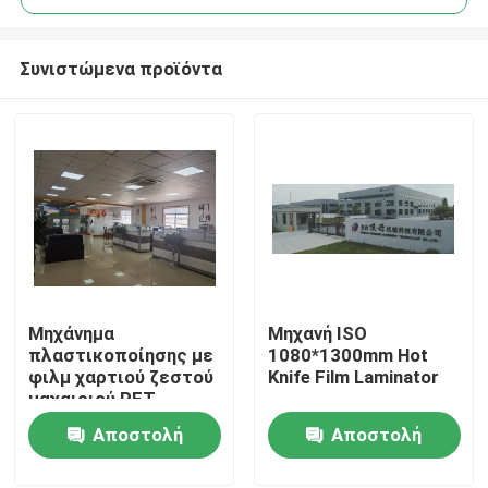
Συνιστώμενα προϊόντα
Μηχάνημα
Μηχανή ISO
Σπίτι
πλαστικοποίησης με
1080*1300mm Hot
φιλμ χαρτιού ζεστού
Knife Film Laminator
μαχαιριού PET
Προϊόντα
υψηλής ταχύτητας
Αποστολή
Αποστολή
κοπής
ερώτησης
ερώτησης
Σχετικά με εμάς