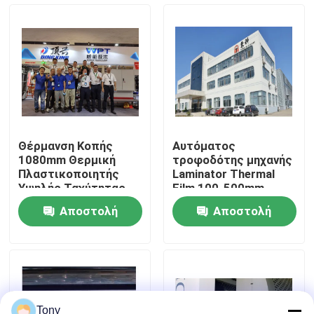
περιοδεία στο εργοστάσιο
Έλεγχος ποιότητας
Επικοινωνήστε μαζί μας
Θέρμανση Κοπής
Αυτόματος
1080mm Θερμική
τροφοδότης μηχανής
Ειδήσεις
Πλαστικοποιητής
Laminator Thermal
Υψηλής Ταχύτητας
Film 100-500mm
Αποστολή
Αποστολή
Υποθέσεις
ερώτησης
ερώτησης
Ζητήστε μια προσφορά
Laminator φλαούτων μηχανή
Tony