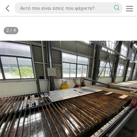
2
/
4