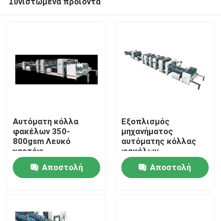
Συνιστώμενα προϊόντα
Αυτόματη κόλλα
Εξοπλισμός
φακέλων 350-
μηχανήματος
800gsm Λευκό
αυτόματης κόλλας
χαρτόνι
φακέλων
Σπίτι
ενσωματωμένος με
Αποστολή
Αποστολή
σαρωτή
Προϊόντα
ερώτησης
ερώτησης
Σχετικά με εμάς