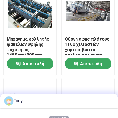
περιοδεία στο εργοστάσιο
Έλεγχος ποιότητας
Μηχάνημα κολλητής
Οθόνη αφής πλάτους
φακέλων υψηλής
1100 χιλιοστών
Επικοινωνήστε μαζί μας
ταχύτητας
χαρτοκιβώτιο
1450mm*900mm
κολλητική μηχανή
250m/min
χαμηλού θορύβου
Αποστολή
Αποστολή
Ειδήσεις
ερώτησης
ερώτησης
Υποθέσεις
Ζητήστε μια προσφορά
Tony
Laminator φλαούτων μηχανή